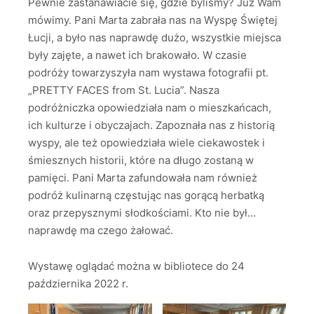
Pewnie zastanawiacie się, gdzie byliśmy? Już Wam
mówimy. Pani Marta zabrała nas na Wyspę Świętej
Łucji, a było nas naprawdę dużo, wszystkie miejsca
były zajęte, a nawet ich brakowało. W czasie
podróży towarzyszyła nam wystawa fotografii pt.
„PRETTY FACES from St. Lucia”. Nasza
podróżniczka opowiedziała nam o mieszkańcach,
ich kulturze i obyczajach. Zapoznała nas z historią
wyspy, ale też opowiedziała wiele ciekawostek i
śmiesznych historii, które na długo zostaną w
pamięci. Pani Marta zafundowała nam również
podróż kulinarną częstując nas gorącą herbatką
oraz przepysznymi słodkościami. Kto nie był…
naprawdę ma czego żałować.
Wystawę oglądać można w bibliotece do 24
października 2022 r.