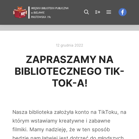
X-Frame-Options: SAMEORIGIN
12 grudnia 2022
ZAPRASZAMY NA
BIBLIOTECZNEGO TIK-
TOK-A!
Nasza biblioteka założyła konto na TikToku, na
którym wstawiamy kreatywne i zabawne
filmiki. Mamy nadzieję, że w ten sposób
będzie nam łatwiej jest dotrzeć do młodszych