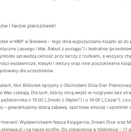
ów i fanów planszówek!
iotek w MBP w Bielawie – tego dnia wypożyczamy książki aż do
styczne Lassego i Mai. Rabuś z pociągu”) i teatralnie (przedsta
Najmłodsi sprawdzą celność przy tarczy z rzutkami, a wszyscy ch
ości wydawnicze, klasyki i lektury oraz inne poszukiwanie ksi
gotowany dla uczestników.
latach, Noc Bibliotek łączymy z Obchodami Dnia Gier Planszowy
na Was czekają. Dla tych, którzy chcą wejść w rozgrywki bez str
ździernika o 15:00 („Smoki z Głębin”) i o 16:00 („Cezar”). Licz
ciej – gwarantujemy dobrą zabawę, sportowe emocje i upominki d
tnerami: Wydawnictwem Nasza Księgarnia, Dream Dice oraz Mu
bielawa.pl i na nasze profile. Do zobaczenia w bibliotece – 17 