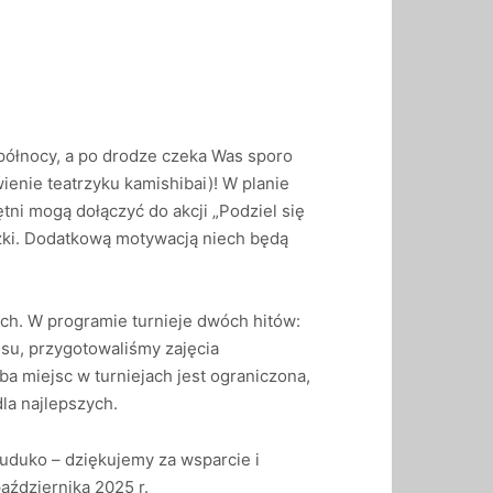
 północy, a po drodze czeka Was sporo
wienie teatrzyku kamishibai)! W planie
ętni mogą dołączyć do akcji „Podziel się
ążki. Dodatkową motywacją niech będą
ch. W programie turnieje dwóch hitów:
esu, przygotowaliśmy zajęcia
ba miejsc w turniejach jest ograniczona,
la najlepszych.
duko – dziękujemy za wsparcie i
października 2025 r.