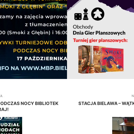
UŁ
N
” PODCZAS NOCY BIBLIOTEK
STACJA BIELAWA – WĄT
RAJ!