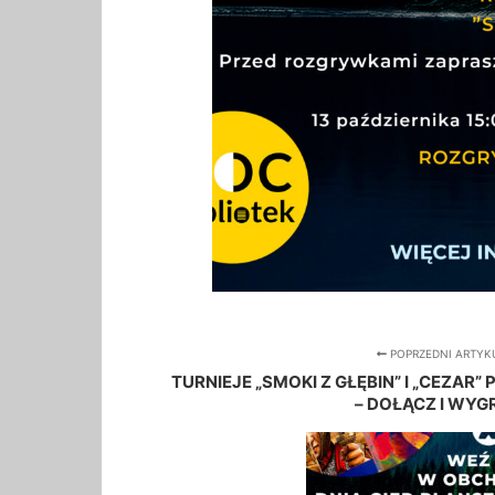
POPRZEDNI ARTYK
TURNIEJE „SMOKI Z GŁĘBIN” I „CEZAR
– DOŁĄCZ I WYG