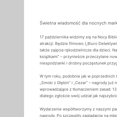
Świetna wiadomość dla nocnych mark
17 października widzimy się na Nocy Bibl
atrakcji. Będzie filmowo („Biuro Detektywi
także zajęcia rękodzielnicze dla dzieci. 
książkami” – przynieście przeczytane now
niespodzianki i drobny poczęstunek przy
W tym roku, podobnie jak w poprzednich 
„Smoki z Głębin” i „Cezar” – nagrody już 
wprowadzające z tłumaczeniem zasad: 13 pa
dlatego zgłoście swój udział jak najszyb
Wydarzenie współtworzymy z naszymi par
nagrody. Po szczegóły zaglądajcie na mbp.