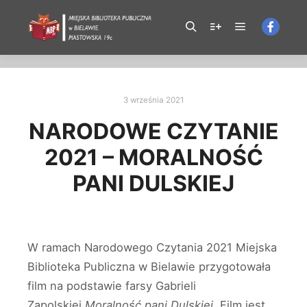
X-Frame-Options: SAMEORIGIN
3 września 2021
NARODOWE CZYTANIE
2021 – MORALNOŚĆ
PANI DULSKIEJ
W ramach Narodowego Czytania 2021 Miejska
Biblioteka Publiczna w Bielawie przygotowała
film na podstawie farsy Gabrieli
Zapolskiej
Moralność pani Dulskiej
. Film jest